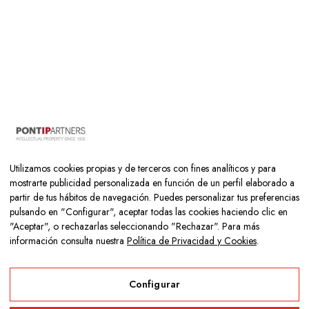
En el Colegio Los Naranjos creemos en
la transformación educativa a través
de la excelencia académica y la
Utilizamos cookies propias y de terceros con fines analíticos y para
mostrarte publicidad personalizada en función de un perfil elaborado a
formación integral tanto curricular como
partir de tus hábitos de navegación. Puedes personalizar tus preferencias
personal de nuestros estudiantes.
pulsando en "Configurar", aceptar todas las cookies haciendo clic en
"Aceptar", o rechazarlas seleccionando "Rechazar". Para más
información consulta nuestra
Política de Privacidad y Cookies
.
Configurar