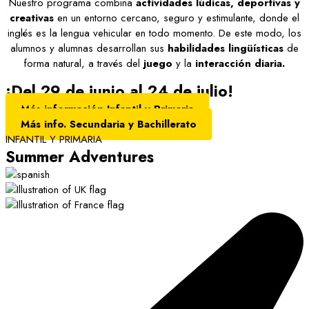
Nuestro programa combina
actividades lúdicas, deportivas y
creativas
en un entorno cercano, seguro y estimulante, donde el
inglés es la lengua vehicular en todo momento. De este modo, los
alumnos y alumnas desarrollan sus
habilidades lingüísticas
de
forma natural, a través del
juego
y la
interacción diaria.
¡Del 29 de junio al 24 de julio!
Más información Infantil y Primaria
Más info. Secundaria y Bachillerato
INFANTIL Y PRIMARIA
Summer Adventures