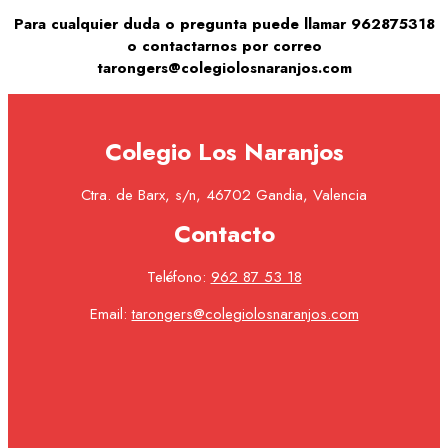
Para cualquier duda o pregunta puede llamar 962875318
o contactarnos por correo
tarongers@colegiolosnaranjos.com
Colegio Los Naranjos
Ctra. de Barx, s/n, 46702 Gandia, Valencia
Contacto
Teléfono:
962 87 53 18
Email:
tarongers@colegiolosnaranjos.com