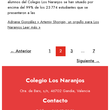
alumnos del Colegio Los Naranjos se han situado por
encima del 99% de los 23.774 estudiantes que se
presentaron a las
Adriana González y Artemiy Shorigin, un orgullo para Los
Naranjos
Leer más »
←
Anterior
1
2
3
…
7
Siguiente
→
Colegio Los Naranjos
Ctra. de Barx, s/n, 46702 Gandia, Valencia
Contacto