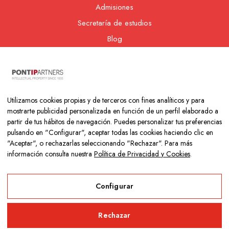
Admisiones
Secretaría de estudios
Blog
Contacto
Nuestra cooperativa
Utilizamos cookies propias y de terceros con fines analíticos y para
mostrarte publicidad personalizada en función de un perfil elaborado a
partir de tus hábitos de navegación. Puedes personalizar tus preferencias
pulsando en "Configurar", aceptar todas las cookies haciendo clic en
"Aceptar", o rechazarlas seleccionando "Rechazar". Para más
información consulta nuestra
Política de Privacidad y Cookies
.
Copyright © 2026 Colegio Los Naranjos | Hecho con mucho amor
por
Neurona Digital
Configurar
Aviso Legal
Rechazar