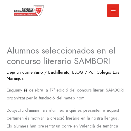
Ir
al
contenido
Alumnos seleccionados en el
concurso literario SAMBORI
Deja un comentario
/
Bachillerato
,
BLOG
/ Por
Colegio Los
Naranjos
Enguany
celebra la
17ª
edició del concurs literari SAMBORI
es
organitzat per la fundació del mateix nom.
L’objectiu d’animar als alumnes a què es presenten a aquest
certamen és motivar la creació literària en la nostra llengua.
Els alumnes han presentat un conte en Valencià de temàtica