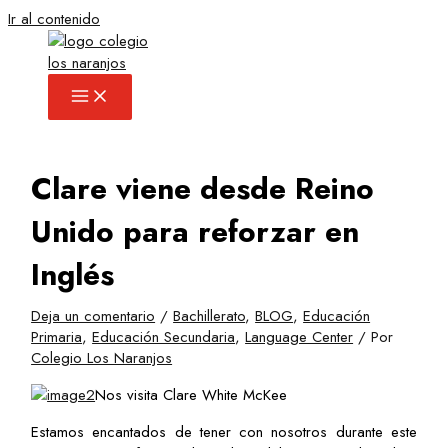
Ir al contenido
Clare viene desde Reino
Unido para reforzar en
Inglés
Deja un comentario
/
Bachillerato
,
BLOG
,
Educación
Primaria
,
Educación Secundaria
,
Language Center
/ Por
Colegio Los Naranjos
Nos visita Clare White McKee
Estamos encantados de tener con nosotros durante este