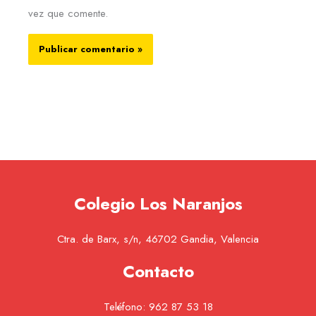
vez que comente.
Colegio Los Naranjos
Ctra. de Barx, s/n, 46702 Gandia, Valencia
Contacto
Teléfono:
962 87 53 18