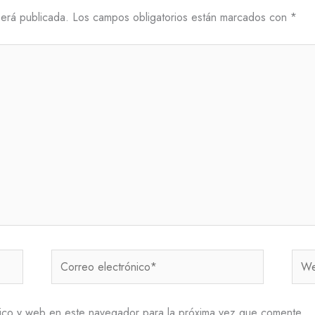
será publicada.
Los campos obligatorios están marcados con
*
Correo
Web
electrónico*
ico y web en este navegador para la próxima vez que comente.