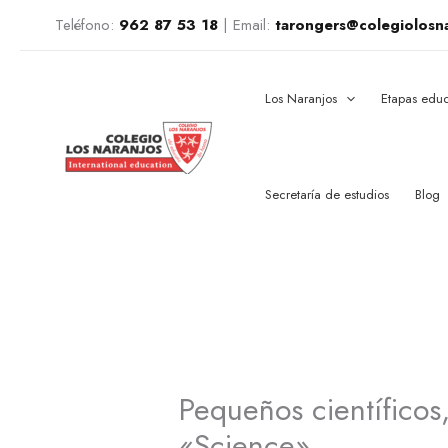
Ir
Teléfono:
962 87 53 18
|
Email:
tarongers@colegiolosn
al
contenido
Los Naranjos
Etapas educ
Secretaría de estudios
Blog
Pequeños científicos
«Science»