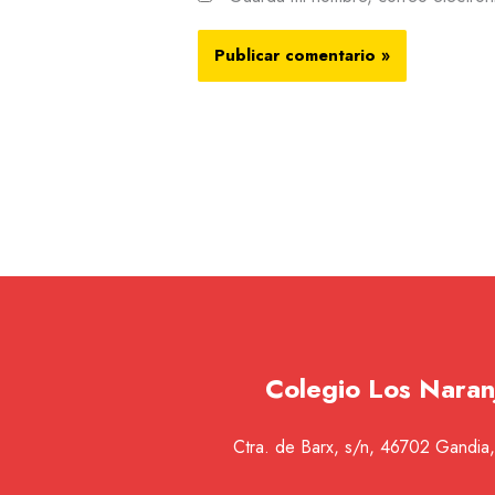
Colegio Los Naran
Ctra. de Barx, s/n, 46702 Gandia,