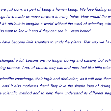
re just born. It’s part of being a human being. We love finding ou
ngs have made us move forward in many fields. How would the wor
t’s difficult to imagine a world without the work of scientists, wh
lso want to know it and if they can see it… even better!
y have become little scientists to study the plants. That way we h
hanged a lot. Lessons are no longer boring and passive, but activ
ng process. And, of course, they can and must feel like little scient
entific knowledge, their logic and deduction, as it will help them 
ls. And it also motivates them! They love the simple idea of doing
he scientific method and to help them understand its different sta