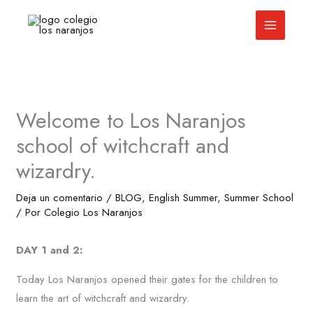
Ir
al
contenido
Welcome to Los Naranjos
school of witchcraft and
wizardry.
Deja un comentario
/
BLOG
,
English Summer
,
Summer School
/ Por
Colegio Los Naranjos
DAY 1 and 2:
Today Los Naranjos opened their gates for the children to
learn the art of witchcraft and wizardry.