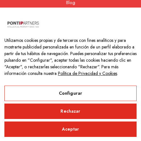
Blog
Contacto
Nuestra cooperativa
Utilizamos cookies propias y de terceros con fines analíticos y para
mostrarte publicidad personalizada en función de un perfil elaborado a
partir de tus hábitos de navegación. Puedes personalizar tus preferencias
pulsando en "Configurar", aceptar todas las cookies haciendo clic en
"Aceptar", o rechazarlas seleccionando "Rechazar". Para más
información consulta nuestra
Política de Privacidad y Cookies
.
Copyright © 2026 Colegio Los Naranjos | Hecho con mucho amor
por
Neurona Digital
Configurar
Aviso Legal
Rechazar
Política de Privacidad y Cookies
Aceptar
Configurar