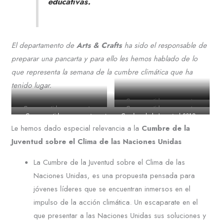
educativas.
El departamento de
Arts & Crafts
ha sido el responsable de
preparar una pancarta y para ello les hemos hablado de lo
que representa la semana de la cumbre climática que ha
tenido lugar.
Comprometidos con nuestro
Comprometidos con nuestro
Comprometidos con nuestro
entorno. Cumbre de la Juventud
Comprometidos con nuestro entorno. Cumbre de la Juventud 2019
entorno. Cumbre de la Juventud
entorno. Cumbre de la Juventud
2019 ACCIÓN CLIMÁTICA
ACCIÓN CLIMÁTICA
Le hemos dado especial relevancia a la
Cumbre de la
2019 ACCIÓN CLIMÁTICA
2019 ACCIÓN CLIMÁTICA
Juventud sobre el Clima de las Naciones Unidas
La Cumbre de la Juventud sobre el Clima de las
Naciones Unidas, es una propuesta pensada para
jóvenes líderes que se encuentran inmersos en el
impulso de la acción climática. Un escaparate en el
que presentar a las Naciones Unidas sus soluciones y