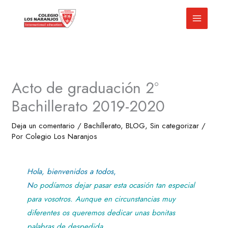
Ir
al
contenido
Acto de graduación 2º
Bachillerato 2019-2020
Deja un comentario
/
Bachillerato
,
BLOG
,
Sin categorizar
/
Por
Colegio Los Naranjos
Hola, bienvenidos a todos
,
N
o podíamos dejar pasar esta ocasión tan especial
para vosotros. Aunque en circunstancias muy
diferentes os queremos dedicar unas bonitas
palabras de despedida.