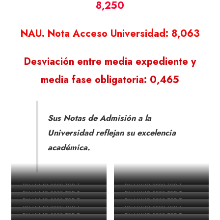
8,250
NAU. Nota Acceso Universidad: 8,063
Desviación entre media expediente y
media fase obligatoria: 0,465
Sus Notas de Admisión a la
Universidad reflejan su excelencia
académica.
PAU JULIO 2020 TOP Tercera
PAU JULIO 2020 TOP Tercera
PAU JULIO 2020 TOP Tercera
PAU JULIO 2020 TOP Tercera
posición CV
posición CV
PAU JULIO 2020 TOP Tercera
PAU JULIO 2020 TOP Tercera
posición CV
posición CV
PAU JULIO 2020 TOP Tercera
PAU JULIO 2020 TOP Tercera
posición CV
posición CV
PAU JULIO 2020 TOP Tercera
PAU JULIO 2020 TOP Tercera
posición CV
posición CV