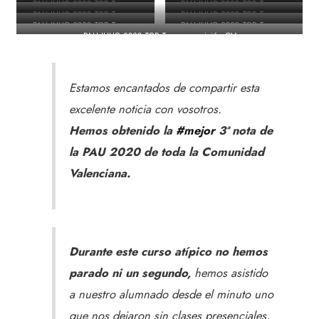
PAU JULIO 2020 TOP Tercera
PAU JULIO 2020 TOP Tercera
posición CV
posición CV
PAU JULIO 2020 TOP Tercera
PAU JULIO 2020 TOP Tercera
posición CV
posición CV
PAU JULIO 2020 TOP Tercera
PAU JULIO 2020 TOP Tercera
posición CV
posición CV
PAU JULIO 2020 TOP Tercera posición CV
posición CV
posición CV
Estamos encantados de compartir esta
excelente noticia con vosotros.
Hemos obtenido la
#mejor
3ª nota de
la PAU 2020 de toda la Comunidad
Valenciana.
Durante este curso atípico no hemos
parado ni un segundo,
hemos asistido
a nuestro alumnado desde el minuto uno
que nos dejaron sin clases presenciales,