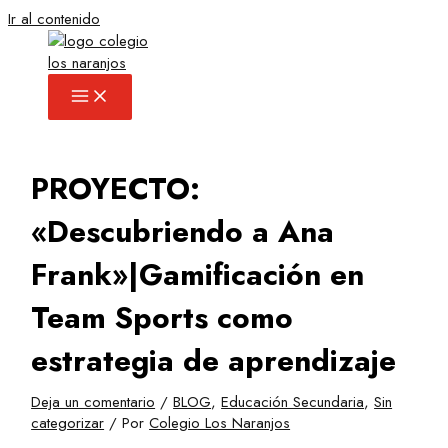
Ir al contenido
PROYECTO:
«Descubriendo a Ana
Frank»|Gamificación en
Team Sports como
estrategia de aprendizaje
Deja un comentario
/
BLOG
,
Educación Secundaria
,
Sin
categorizar
/ Por
Colegio Los Naranjos