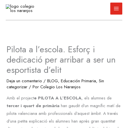
Ir
al
contenido
Pilota a l’escola. Esforç i
dedicació per arribar a ser un
esportista d’elit
Deja un comentario
/
BLOG
,
Educación Primaria
,
Sin
categorizar
/ Por
Colegio Los Naranjos
Amb el project
e PILOTA A L’ESCOLA
, els alumnes de
tercer i quart de primària
han gaudit d’un magnífic matí de
pilota valenciana amb professionals d’aquest àmbit. A través
d’una petita explicació els alumnes han après gran quantitat