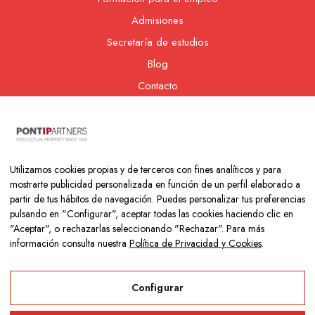
Admisiones
Secretaría de estudios
Blog
Contacto
Nuestra cooperativa
Utilizamos cookies propias y de terceros con fines analíticos y para
mostrarte publicidad personalizada en función de un perfil elaborado a
partir de tus hábitos de navegación. Puedes personalizar tus preferencias
pulsando en "Configurar", aceptar todas las cookies haciendo clic en
"Aceptar", o rechazarlas seleccionando "Rechazar". Para más
información consulta nuestra
Política de Privacidad y Cookies
.
Copyright © 2026 Colegio Los Naranjos | Hecho con mucho amor
por
Neurona Digital
Configurar