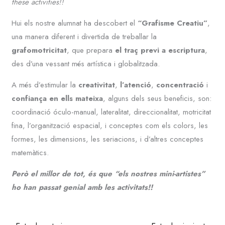
these activities!!
Hui els nostre alumnat ha descobert el
“Grafisme Creatiu”
,
una manera diferent i divertida de treballar la
grafomotricitat
, que prepara
el traç previ a escriptura
,
des d’una vessant més artística i globalitzada.
A més d’estimular la
creativitat
,
l’atenció
,
concentració
i
confiança en ells mateixa
, alguns dels seus beneficis, son:
coordinació óculo-manual, lateralitat, direccionalitat, motricitat
fina, l’organització espacial, i conceptes com els colors, les
formes, les dimensions, les seriacions, i d’altres conceptes
matemàtics.
Però el millor de tot, és que “els nostres mini-artistes”
ho han passat genial amb les activitats!!