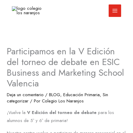
Ir
al
contenido
Participamos en la V Edición
del torneo de debate en ESIC
Business and Marketing School
Valencia
Deja un comentario
/
BLOG
,
Educación Primaria
,
Sin
categorizar
/ Por
Colegio Los Naranjos
¡Vuelve la
V Edición del torneo de debate
para los
alumnos de 5º y 6º de primaria!
Nuestro centro vuelve a participar de manera presencial en el