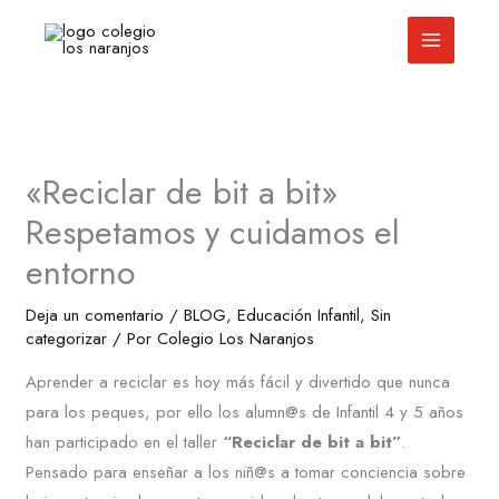
Ir
al
contenido
«Reciclar de bit a bit»
Respetamos y cuidamos el
entorno
Deja un comentario
/
BLOG
,
Educación Infantil
,
Sin
categorizar
/ Por
Colegio Los Naranjos
Aprender a reciclar es hoy más fácil y divertido que nunca
para los peques, por ello los alumn@s de Infantil 4 y 5 años
han participado en el taller
“Reciclar de bit a bit”
.
Pensado para enseñar a los niñ@s a tomar conciencia sobre