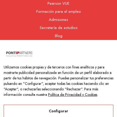
Pearson VUE
Formación para el empleo
Admisiones
Secretaría de estudios
Blog
Contacto
Nuestra cooperativa
Utilizamos cookies propias y de terceros con fines analíticos y para
mostrarte publicidad personalizada en función de un perfil elaborado a
partir de tus hábitos de navegación. Puedes personalizar tus preferencias
pulsando en "Configurar", aceptar todas las cookies haciendo clic en
"Aceptar", o rechazarlas seleccionando "Rechazar". Para más
información consulta nuestra
Política de Privacidad y Cookies
.
Copyright © 2026 Colegio Los Naranjos | Hecho con mucho amor
por
Neurona Digital
Configurar