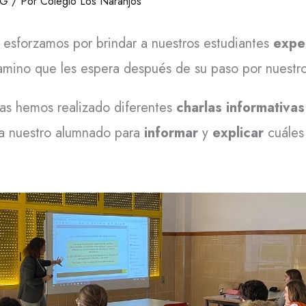
OG
/ Por
Colegio Los Naranjos
s esforzamos por brindar a nuestros estudiantes
expe
camino que les espera después de su paso por nuestro
nas hemos realizado diferentes
charlas informativa
o a nuestro alumnado para
informar
y
explicar
cuáles 