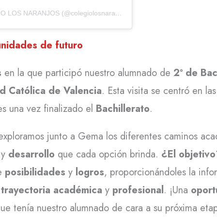
Una publicación compartida de COLEGIO LOS NARANJOS (@colegiolosnaranjos)
nidades de futuro
s
en la que participó nuestro alumnado de
2º de Bac
d Católica de Valencia
. Esta visita se centró en l
s una vez finalizado el
Bachillerato
.
 exploramos junto a Gema los diferentes caminos ac
y
desarrollo
que cada opción brinda.
¿El objetiv
de
posibilidades
y
logros
, proporcionándoles la inf
u
trayectoria académica
y
profesional
. ¡Una
oport
ue tenía nuestro alumnado de cara a su próxima etap