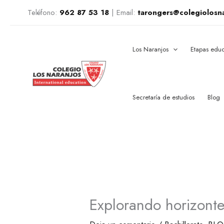
Ir
Teléfono:
962 87 53 18
|
Email:
tarongers@colegiolosn
al
contenido
Los Naranjos
Etapas educ
Secretaría de estudios
Blog
Explorando horizonte