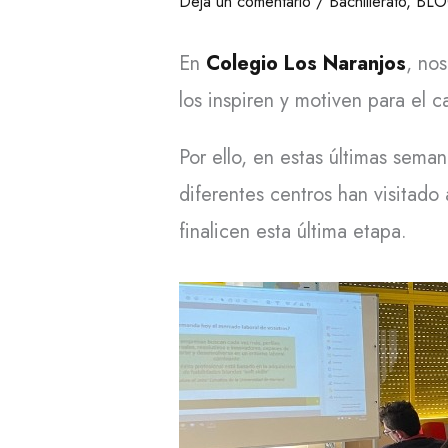
Deja un comentario
/
Bachillerato
,
BL
En
Colegio Los Naranjos
, no
los inspiren y motiven para el 
Por ello, en estas últimas sema
diferentes centros han visitad
finalicen esta última etapa.