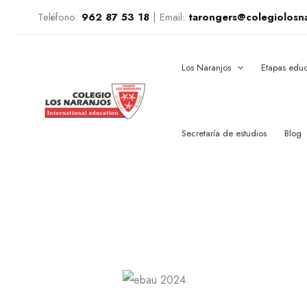
Ir
Teléfono:
962 87 53 18
|
Email:
tarongers@colegiolosn
al
contenido
Los Naranjos
Etapas educ
Secretaría de estudios
Blog