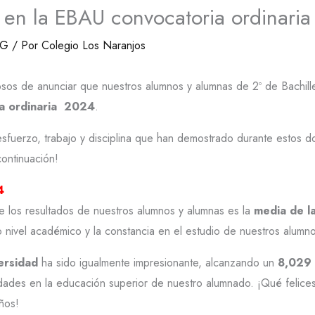
en la EBAU convocatoria ordinaria
OG
/ Por
Colegio Los Naranjos
osos de anunciar que nuestros alumnos y alumnas de 2º de Bachill
ia ordinaria 2024
.
 esfuerzo, trabajo y disciplina que han demostrado durante estos 
continuación!
4
 los resultados de nuestros alumnos y alumnas es la
media de la
to nivel académico y la constancia en el estudio de nuestros alum
ersidad
ha sido igualmente impresionante, alcanzando un
8,029 
idades en la educación superior de nuestro alumnado. ¡Qué felice
eños!