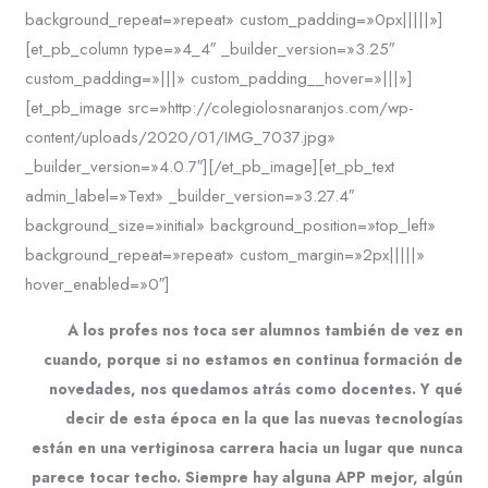
background_repeat=»repeat» custom_padding=»0px|||||»]
[et_pb_column type=»4_4″ _builder_version=»3.25″
custom_padding=»|||» custom_padding__hover=»|||»]
[et_pb_image src=»http://colegiolosnaranjos.com/wp-
content/uploads/2020/01/IMG_7037.jpg»
_builder_version=»4.0.7″][/et_pb_image][et_pb_text
admin_label=»Text» _builder_version=»3.27.4″
background_size=»initial» background_position=»top_left»
background_repeat=»repeat» custom_margin=»2px|||||»
hover_enabled=»0″]
A los profes nos toca ser alumnos también de vez en
cuando, porque si no estamos en continua formación de
novedades, nos quedamos atrás como docentes. Y qué
decir de esta época en la que las nuevas tecnologías
están en una vertiginosa carrera hacia un lugar que nunca
parece tocar techo. Siempre hay alguna APP mejor, algún