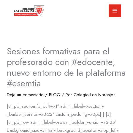
Ir
al
contenido
Sesiones formativas para el
profesorado con #edocente,
nuevo entorno de la plataforma
#esemtia
Deja un comentario
/
BLOG
/ Por
Colegio Los Naranjos
[et_pb_section fb_built=»1″ admin_label=»section»
_builder_version=»3.22″ custom_padding=»0px|||||»]
[et_pb_row admin_label=»row» _builder_version=»3.25″
background_size=»initial» background_position=»top_left»