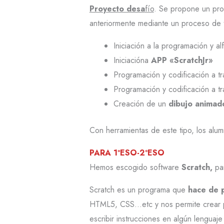
Proyecto desa
fío
. Se propone un pro
anteriormente mediante un proceso de tr
Iniciación a la programación y alf
Iniciacióna
APP «ScratchJr»
Programación y codificación a t
Programación y codificación a t
Creación de un
dibujo animad
Con herramientas de este tipo, los al
PARA 1ºESO-2ºESO
Hemos escogido software
Scratch,
pa
Scratch es un programa que
hace de 
HTML5, CSS…etc y nos permite crear pr
escribir instrucciones en algún lengua