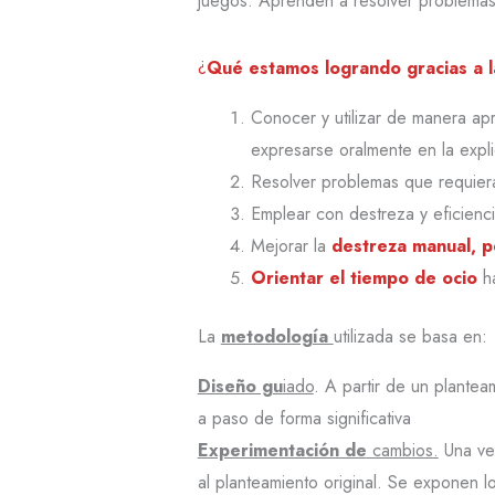
juegos. Aprenden a resolver problemas
¿
Qué estamos logrando gracias a 
Conocer y utilizar de manera ap
expresarse oralmente en la expl
Resolver problemas que requie
Emplear con destreza y eficienc
Mejorar la
destreza manual, p
Orientar el tiempo de ocio
ha
La
metodología
utilizada se basa en:
Diseño gu
iado
. A partir de un plante
a paso de forma significativa
Experimentación de
cambios.
Una vez
al planteamiento original. Se exponen l