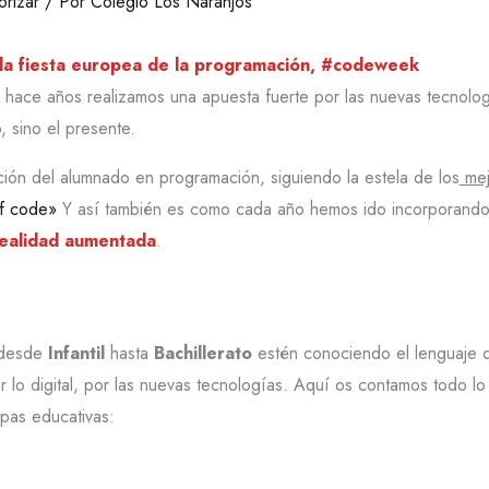
orizar
/ Por
Colegio Los Naranjos
la fiesta europea de la programación, #codeweek
hace años realizamos una apuesta fuerte por las nuevas tecnolog
, sino el presente.
ción del alumnado en programación, siguiendo la estela de los
mej
of code»
Y así también es como cada año hemos ido incorporando 
ealidad aumentada
.
 desde
Infantil
hasta
Bachillerato
estén conociendo el lenguaje 
or lo digital, por las nuevas tecnologías. Aquí os contamos todo
pas educativas: