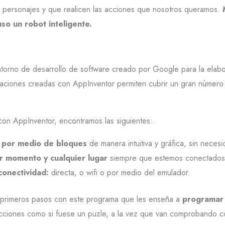
y personajes y que realicen las acciones que nosotros queramos.
uso un robot inteligente.
ntorno de desarrollo de software creado por Google para la elabo
icaciones creadas con AppInventor permiten cubrir un gran númer
on AppInventor, encontramos las siguientes:.
s por medio de bloques
de manera intuitiva y gráfica, sin nece
er momento y cualquier lugar
siempre que estemos conectados 
conectividad:
directa, o wifi o por medio del emulador.
 primeros pasos con este programa que les enseña a
programar 
ciones como si fuese un puzle, a la vez que van comprobando có