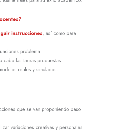
undamentales para su éxito académico.
docentes?
guir instrucciones
, así como para
tuaciones problema
a cabo las tareas propuestas.
modelos reales y simulados.
trucciones que se van proponiendo paso
izar variaciones creativas y personales