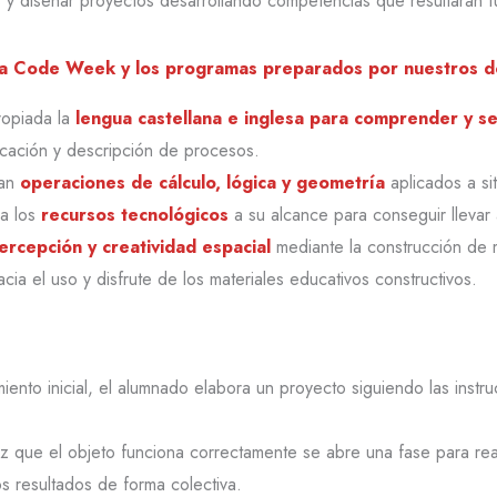
 y diseñar proyectos desarrollando competencias que resultarán f
la Code Week y los programas preparados por nuestros 
ropiada la
lengua castellana e inglesa para comprender y se
icación y descripción de procesos.
ran
operaciones de cálculo, lógica y geometría
aplicados a si
ia los
recursos tecnológicos
a su alcance para conseguir llevar 
ercepción y creatividad espacial
mediante la construcción de 
cia el uso y disfrute de los materiales educativos constructivos.
amiento inicial, el alumnado elabora un proyecto siguiendo las ins
 que el objeto funciona correctamente se abre una fase para real
os resultados de forma colectiva.