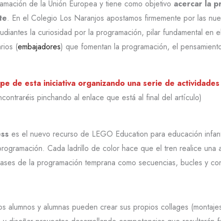
mación de la Unión Europea y tiene como objetivo
acercar la pr
te
. En el Colegio Los Naranjos apostamos firmemente por las nu
studiantes la curiosidad por la programación, pilar fundamental en
rios (
embajadores
) que fomentan la programación, el pensamiento
e de esta iniciativa organizando una serie de actividades 
ontraréis pinchando al enlace que está al final del artículo)
ess
es el nuevo recurso de LEGO Education para educación infantil
ogramación. Cada ladrillo de color hace que el tren realice una a
bases de la programación temprana como secuencias, bucles y con
os alumnos y alumnas pueden crear sus propios collages (montajes) 