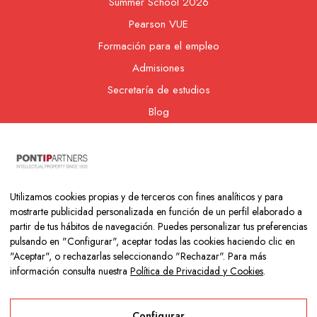
Summer School 2026
Pearson VUE
Formación para el empleo
Admisiones
Secretaría de estudios
Blog
Contacto
Nuestra cooperativa
Utilizamos cookies propias y de terceros con fines analíticos y para
mostrarte publicidad personalizada en función de un perfil elaborado a
partir de tus hábitos de navegación. Puedes personalizar tus preferencias
pulsando en "Configurar", aceptar todas las cookies haciendo clic en
"Aceptar", o rechazarlas seleccionando "Rechazar". Para más
información consulta nuestra
Política de Privacidad y Cookies
.
Copyright © 2026 Colegio Los Naranjos | Hecho con mucho amor
por
Neurona Digital
Configurar