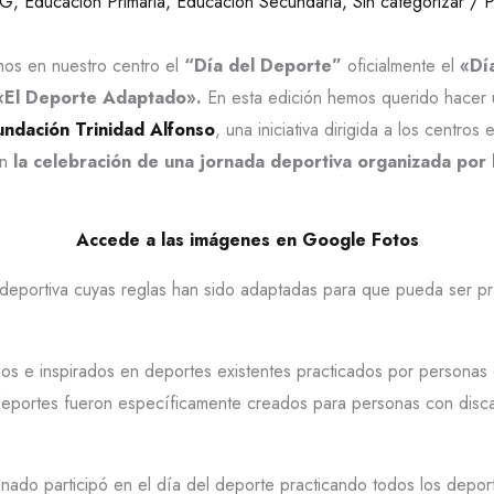
OG
,
Educación Primaria
,
Educación Secundaria
,
Sin categorizar
/ 
mos en nuestro centro el
“Día del Deporte”
oficialmente el
«Día
«El Deporte Adaptado».
En esta edición hemos querido hacer 
undación Trinidad Alfonso
, una iniciativa dirigida a los centro
on
la celebración de una jornada deportiva organizada por 
Accede a las imágenes en Google Fotos
a deportiva cuyas reglas han sido adaptadas para que pueda ser 
s e inspirados en deportes existentes practicados por personas 
deportes fueron específicamente creados para personas con disca
nado participó en el día del deporte practicando todos los depo