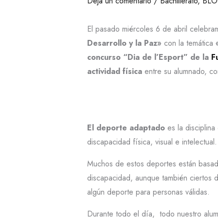
Deja un comentario
/
Bachillerato
,
BL
El pasado miércoles 6 de abril celebra
Desarrollo y la Paz»
con la temática
concurso “Dia de l’Esport” de la
F
actividad física
entre su alumnado, c
El deporte adaptado
es la disciplin
discapacidad física, visual e intelectual.
Muchos de estos deportes están basado
discapacidad, aunque también ciertos 
algún deporte para personas válidas.
Durante todo el día, todo nuestro alum