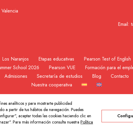
 Valencia
Email:
Los Naranjos
Etapas educativas
Pearson Test of English
ummer School 2026
Pearson VUE
Formación para el empl
Admisiones
Secretaría de estudios
Blog
Contacto
Nuestra cooperativa
ines analíticos y para mostrarte publicidad
ight © 2026 Colegio Los Naranjos | Hecho con mucho amor por
Neurona D
do a partir de tus hábitos de navegación. Puedes
nfigurar", aceptar todas las cookies haciendo clic en
Configu
hazar". Para más información consulta nuestra
Política
Aviso Legal
Política de Privacidad y Cookies
Configurar