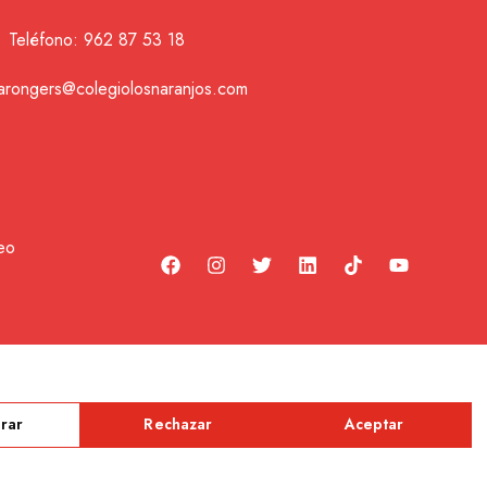
Teléfono:
962 87 53 18
tarongers@colegiolosnaranjos.com
eo
igital
rar
Rechazar
Aceptar