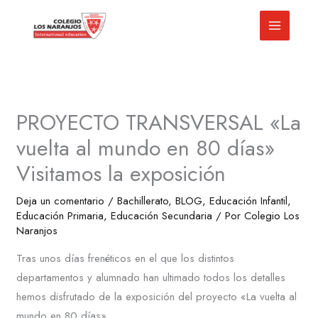
Ir
al
contenido
PROYECTO TRANSVERSAL «La
vuelta al mundo en 80 días»
Visitamos la exposición
Deja un comentario
/
Bachillerato
,
BLOG
,
Educación Infantil
,
Educación Primaria
,
Educación Secundaria
/ Por
Colegio Los
Naranjos
Tras unos días frenéticos en el que los distintos
departamentos y alumnado han ultimado todos los detalles
hemos disfrutado de la exposición del proyecto «La vuelta al
mundo en 80 días»