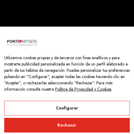
Admisiones
Secretaría de estudios
Blog
Contacto
Nuestra cooperativa
Utilizamos cookies propias y de terceros con fines analíticos y para
mostrarte publicidad personalizada en función de un perfil elaborado a
partir de tus hábitos de navegación. Puedes personalizar tus preferencias
pulsando en "Configurar", aceptar todas las cookies haciendo clic en
"Aceptar", o rechazarlas seleccionando "Rechazar". Para más
información consulta nuestra
Política de Privacidad y Cookies
.
Copyright © 2026 Colegio Los Naranjos | Hecho con mucho
amor por
Neurona Digital
Configurar
Aviso Legal
Rechazar
Política de Privacidad y Cookies