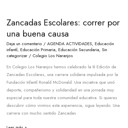
Zancadas
Escolares:
Zancadas Escolares: correr por
correr
por
una buena causa
una
Deja un comentario
/
AGENDA ACTIVIDADES
,
Educación
buena
infantil
,
Educación Primaria
,
Educación Secundaria
,
Sin
causa
categorizar
/
Colegio Los Naranjos
En Colegio Los Naranjos hemos celebrado la III Edición de
Zancadas Escolares, una carrera solidaria impulsada por la
Fundación Infantil Ronald McDonald. Una iniciativa que unió
deporte, compañerismo y solidaridad en una jornada muy
especial para toda nuestra comunidad educativa. Si quieres
descubrir cómo vivimos esta experiencia, sigue leyendo. Una
carrera con mucho sentido Zancadas
Leer más »