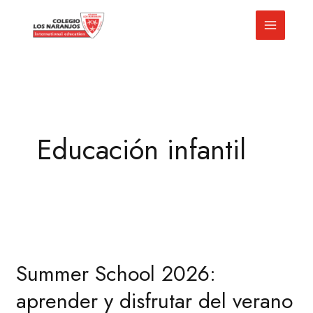
Ir
al
contenido
Educación infantil
Summer
School
Summer School 2026:
2026:
aprender
aprender y disfrutar del verano
y