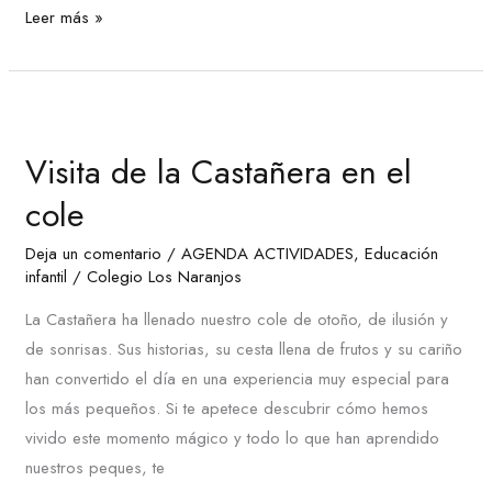
Leer más »
Visita
de
Visita de la Castañera en el
la
Castañera
cole
en
Deja un comentario
/
AGENDA ACTIVIDADES
,
Educación
el
infantil
/
Colegio Los Naranjos
cole
La Castañera ha llenado nuestro cole de otoño, de ilusión y
de sonrisas. Sus historias, su cesta llena de frutos y su cariño
han convertido el día en una experiencia muy especial para
los más pequeños. Si te apetece descubrir cómo hemos
vivido este momento mágico y todo lo que han aprendido
nuestros peques, te