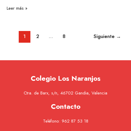
Leer más »
1
2
…
8
Siguiente
→
Colegio Los Naranjos
Ctra. de Barx, s/n, 46702 Gandia, Valencia
Contacto
Teléfono:
962 87 53 18