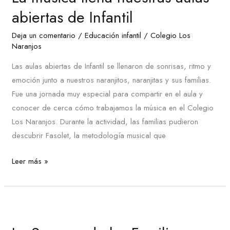
nuestras
abiertas de Infantil
aulas
Deja un comentario
/
Educación infantil
/
Colegio Los
abiertas
Naranjos
de
Infantil
Las aulas abiertas de Infantil se llenaron de sonrisas, ritmo y
emoción junto a nuestros naranjitos, naranjitas y sus familias.
Fue una jornada muy especial para compartir en el aula y
conocer de cerca cómo trabajamos la música en el Colegio
Los Naranjos. Durante la actividad, las familias pudieron
descubrir Fasolet, la metodología musical que
Leer más »
La
Semana