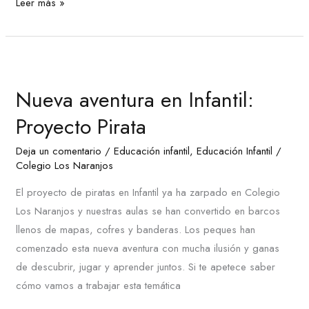
Leer más »
Nueva
aventura
Nueva aventura en Infantil:
en
Infantil:
Proyecto Pirata
Proyecto
Deja un comentario
/
Educación infantil
,
Educación Infantil
/
Pirata
Colegio Los Naranjos
El proyecto de piratas en Infantil ya ha zarpado en Colegio
Los Naranjos y nuestras aulas se han convertido en barcos
llenos de mapas, cofres y banderas. Los peques han
comenzado esta nueva aventura con mucha ilusión y ganas
de descubrir, jugar y aprender juntos. Si te apetece saber
cómo vamos a trabajar esta temática