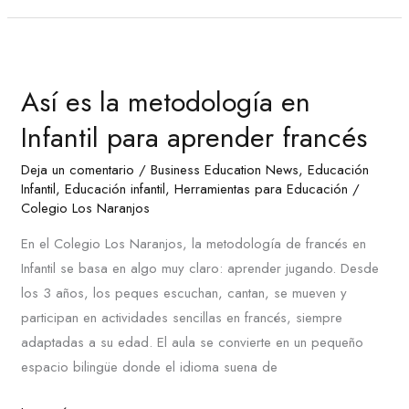
Así
es
Así es la metodología en
la
metodología
Infantil para aprender francés
en
Deja un comentario
/
Business Education News
,
Educación
Infantil
Infantil
,
Educación infantil
,
Herramientas para Educación
/
para
Colegio Los Naranjos
aprender
En el Colegio Los Naranjos, la metodología de francés en
francés
Infantil se basa en algo muy claro: aprender jugando. Desde
los 3 años, los peques escuchan, cantan, se mueven y
participan en actividades sencillas en francés, siempre
adaptadas a su edad. El aula se convierte en un pequeño
espacio bilingüe donde el idioma suena de