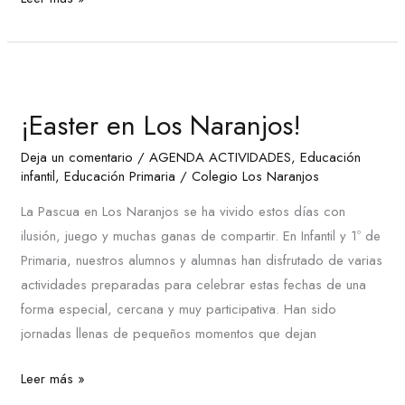
¡Easter
en
¡Easter en Los Naranjos!
Los
Naranjos!
Deja un comentario
/
AGENDA ACTIVIDADES
,
Educación
infantil
,
Educación Primaria
/
Colegio Los Naranjos
La Pascua en Los Naranjos se ha vivido estos días con
ilusión, juego y muchas ganas de compartir. En Infantil y 1º de
Primaria, nuestros alumnos y alumnas han disfrutado de varias
actividades preparadas para celebrar estas fechas de una
forma especial, cercana y muy participativa. Han sido
jornadas llenas de pequeños momentos que dejan
Leer más »