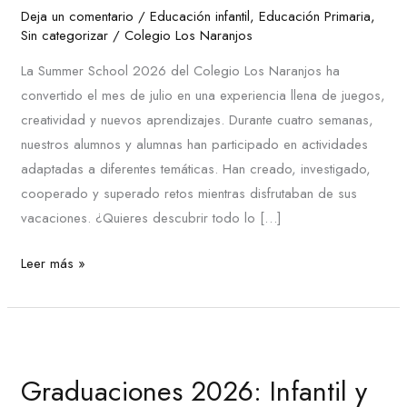
Deja un comentario
/
Educación infantil
,
Educación Primaria
,
disfrutar
Sin categorizar
/
Colegio Los Naranjos
del
verano
La Summer School 2026 del Colegio Los Naranjos ha
convertido el mes de julio en una experiencia llena de juegos,
creatividad y nuevos aprendizajes. Durante cuatro semanas,
nuestros alumnos y alumnas han participado en actividades
adaptadas a diferentes temáticas. Han creado, investigado,
cooperado y superado retos mientras disfrutaban de sus
vacaciones. ¿Quieres descubrir todo lo […]
Leer más »
Graduaciones
2026:
Graduaciones 2026: Infantil y
Infantil