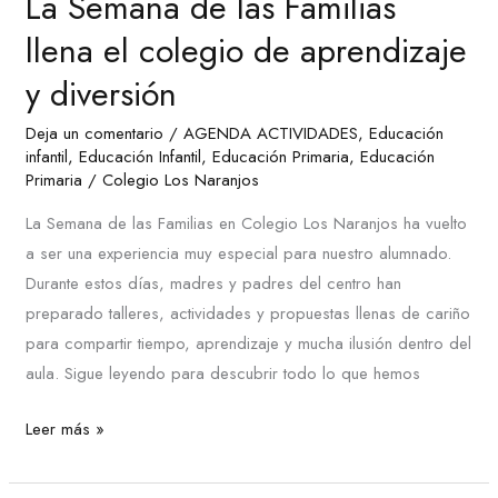
La Semana de las Familias
de
las
llena el colegio de aprendizaje
Familias
y diversión
llena
el
Deja un comentario
/
AGENDA ACTIVIDADES
,
Educación
colegio
infantil
,
Educación Infantil
,
Educación Primaria
,
Educación
Primaria
/
Colegio Los Naranjos
de
aprendizaje
La Semana de las Familias en Colegio Los Naranjos ha vuelto
y
a ser una experiencia muy especial para nuestro alumnado.
diversión
Durante estos días, madres y padres del centro han
preparado talleres, actividades y propuestas llenas de cariño
para compartir tiempo, aprendizaje y mucha ilusión dentro del
aula. Sigue leyendo para descubrir todo lo que hemos
Leer más »