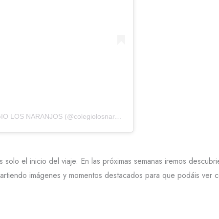
Una publicación compartida por COLEGIO LOS NARANJOS (@colegiolosnaranjos)
 solo el inicio del viaje. En las próximas semanas iremos descubr
artiendo imágenes y momentos destacados para que podáis ver c