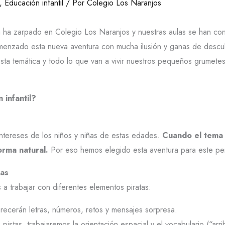
,
Educación infantil
/ Por
Colegio Los Naranjos
 ha zarpado en Colegio Los Naranjos y nuestras aulas se han con
nzado esta nueva aventura con mucha ilusión y ganas de descubri
ta temática y todo lo que van a vivir nuestros pequeños grumete
 infantil?
.
intereses de los niños y niñas de estas edades.
Cuando el tema 
orma natural.
Por eso hemos elegido esta aventura para este pe
ras
a trabajar con diferentes elementos piratas:
recerán letras, números, retos y mensajes sorpresa.
pistas, trabajaremos la orientación espacial y el vocabulario (“arr