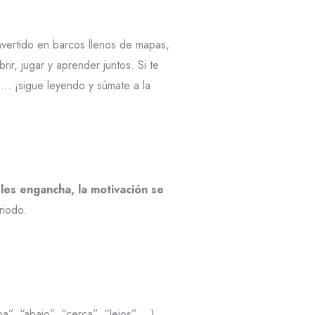
vertido en barcos llenos de mapas,
r, jugar y aprender juntos. Si te
s… ¡sigue leyendo y súmate a la
les engancha, la motivación se
riodo.
iba”, “abajo”, “cerca”, “lejos”… )