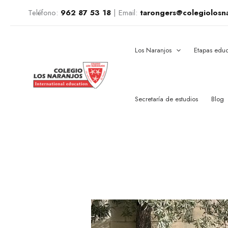
Ir
Teléfono:
962 87 53 18
|
Email:
tarongers@colegiolosn
al
contenido
Los Naranjos
Etapas educ
Secretaría de estudios
Blog