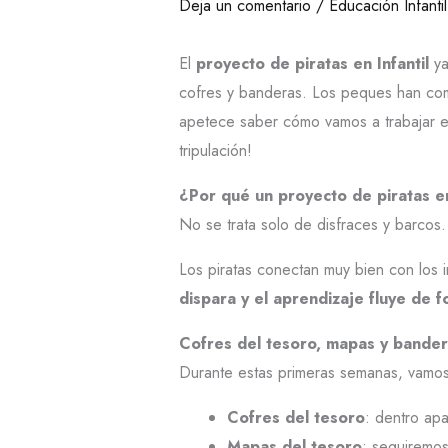
Deja un comentario
/
Educación Infantil
El
proyecto de piratas en Infantil
ya
cofres y banderas. Los peques han come
apetece saber cómo vamos a trabajar es
tripulación!
¿Por qué un proyecto de piratas en
No se trata solo de disfraces y barcos
Los piratas conectan muy bien con los 
dispara y el aprendizaje fluye de f
Cofres del tesoro, mapas y bande
Durante estas primeras semanas, vamos 
Cofres del tesoro
: dentro apa
Mapas del tesoro
: seguiremos 