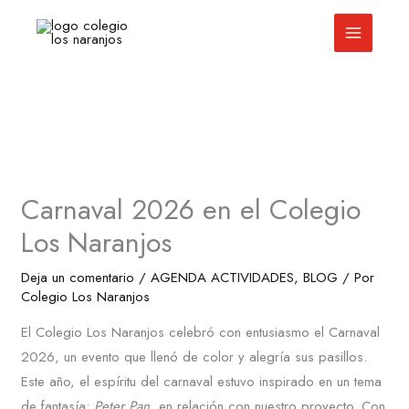
Ir
al
contenido
Carnaval 2026 en el Colegio
Los Naranjos
Deja un comentario
/
AGENDA ACTIVIDADES
,
BLOG
/ Por
Colegio Los Naranjos
El Colegio Los Naranjos celebró con entusiasmo el Carnaval
2026, un evento que llenó de color y alegría sus pasillos.
Este año, el espíritu del carnaval estuvo inspirado en un tema
de fantasía:
Peter Pan
, en relación con nuestro proyecto. Con