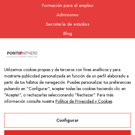
Formación para el empleo
Admisiones
Secretaría de estudios
Blog
Contacto
Nuestra cooperativa
Utilizamos cookies propias y de terceros con fines analíticos y para
mostrarte publicidad personalizada en función de un perfil elaborado a
partir de tus hábitos de navegación. Puedes personalizar tus preferencias
pulsando en "Configurar", aceptar todas las cookies haciendo clic en
"Aceptar", o rechazarlas seleccionando "Rechazar". Para más
información consulta nuestra
Política de Privacidad y Cookies
.
Copyright © 2026 Colegio Los Naranjos | Hecho con mucho amor
por
Neurona Digital
Configurar
Aviso Legal